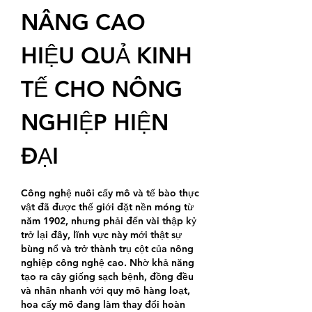
NÂNG CAO 
HIỆU QUẢ KINH 
TẾ CHO NÔNG 
NGHIỆP HIỆN 
ĐẠI
Công nghệ nuôi cấy mô và tế bào thực 
vật đã được thế giới đặt nền móng từ 
năm 1902, nhưng phải đến vài thập kỷ 
trở lại đây, lĩnh vực này mới thật sự 
bùng nổ và trở thành trụ cột của nông 
nghiệp công nghệ cao. Nhờ khả năng 
tạo ra cây giống sạch bệnh, đồng đều 
và nhân nhanh với quy mô hàng loạt, 
hoa cấy mô đang làm thay đổi hoàn 