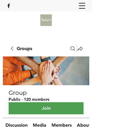
Groups
Group
Public
·
120 members
Join
Discussion
Media
Members
About