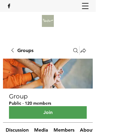
Groups
Group
Public
·
120 members
Join
Discussion
Media
Members
About