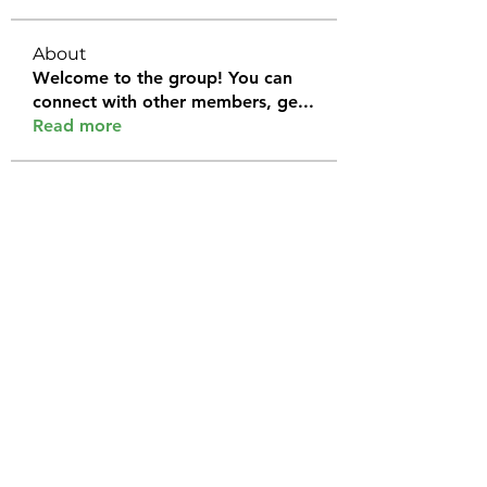
About
Welcome to the group! You can
connect with other members, ge
...
Read more
Members
Halel Khan
Follow
2k46ntu4mh
Follow
2k46ntu4mh
jack owen
Follow
kemeye1092
Follow
kemeye1092
Galvan Thorne
Follow
See All Members (120)