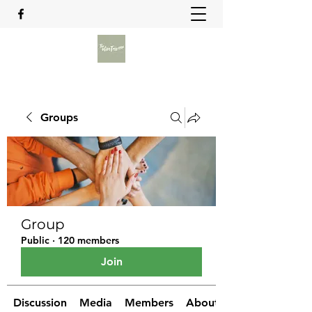
Groups
Group
Public
·
120 members
Join
Discussion
Media
Members
About