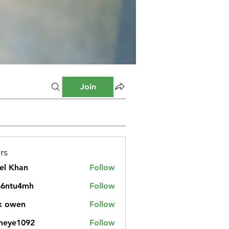
Join
rs
el Khan
Follow
46ntu4mh
Follow
u4mh
k owen
Follow
meye1092
Follow
1092