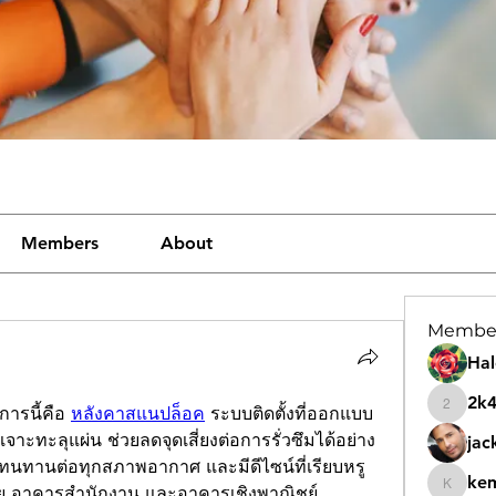
Members
About
Membe
Hal
2k
ารนี้คือ 
หลังคาสแนปล็อค
 ระบบติดตั้งที่ออกแบบ
2k46nt
าะทะลุแผ่น ช่วยลดจุดเสี่ยงต่อการรั่วซึมได้อย่าง
jac
ง ทนทานต่อทุกสภาพอากาศ และมีดีไซน์ที่เรียบหรู
ke
ศัย อาคารสำนักงาน และอาคารเชิงพาณิชย์
kemeye