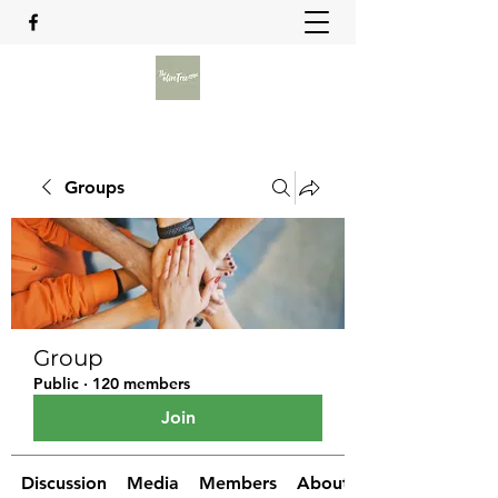
Groups
Group
Public
·
120 members
Join
Discussion
Media
Members
About