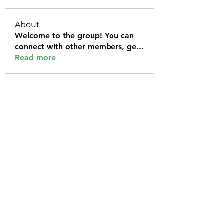
About
Welcome to the group! You can
connect with other members, ge
...
Read more
Members
Halel Khan
Follow
2k46ntu4mh
Follow
2k46ntu4mh
jack owen
Follow
kemeye1092
Follow
kemeye1092
Galvan Thorne
Follow
See All Members (120)