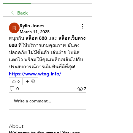
Back
Rylin Jones
March 11, 2025
สนุกกับ 
สล็อต 888
 และ 
สล็อตเว็บตรง 
888
 ที่ให้บริการเกมคุณภาพ มั่นคง 
ปลอดภัย ไม่มีขั้นต่ำ เล่นง่าย โบนัส
แตกไว พร้อมให้คุณเพลิดเพลินไปกับ
ประสบการณ์การเดิมพันที่ดีที่สุด! 
https://www.wtng.info/
0
0
7
Write a comment...
About
Welcome to the group! You can