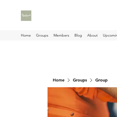
Home
Groups
Members
Blog
About
Upcomin
Home
Groups
Group