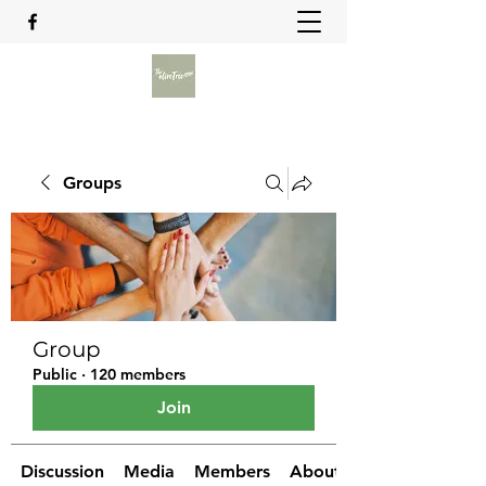
Groups
Group
Public
·
120 members
Join
Discussion
Media
Members
About