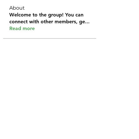
About
Welcome to the group! You can
connect with other members, ge
...
Read more
Members
Halel Khan
Follow
2k46ntu4mh
Follow
2k46ntu4mh
jack owen
Follow
kemeye1092
Follow
kemeye1092
Galvan Thorne
Follow
See All Members (120)