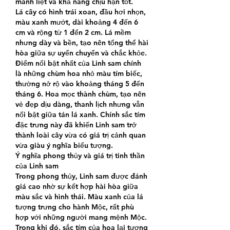
mãnh liệt và khả năng chịu hạn tốt.
Lá cây có hình trái xoan, đầu hơi nhọn, 
màu xanh mướt, dài khoảng 4 đến 6 
cm và rộng từ 1 đến 2 cm. Lá mềm 
nhưng dày và bền, tạo nên tổng thể hài 
hòa giữa sự uyển chuyển và chắc khỏe. 
Điểm nổi bật nhất của Linh sam chính 
là những chùm hoa nhỏ màu tím biếc, 
thường nở rộ vào khoảng tháng 5 đến 
tháng 6. Hoa mọc thành chùm, tạo nên 
vẻ đẹp dịu dàng, thanh lịch nhưng vẫn 
nổi bật giữa tán lá xanh. Chính sắc tím 
đặc trưng này đã khiến Linh sam trở 
thành loài cây vừa có giá trị cảnh quan 
vừa giàu ý nghĩa biểu tượng.
Ý nghĩa phong thủy và giá trị tinh thần 
của Linh sam
Trong phong thủy, Linh sam được đánh 
giá cao nhờ sự kết hợp hài hòa giữa 
màu sắc và hình thái. Màu xanh của lá 
tượng trưng cho hành Mộc, rất phù 
hợp với những người mang mệnh Mộc. 
Trong khi đó, sắc tím của hoa lại tương 