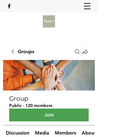
Groups
Group
Public
·
120 members
Join
Discussion
Media
Members
About