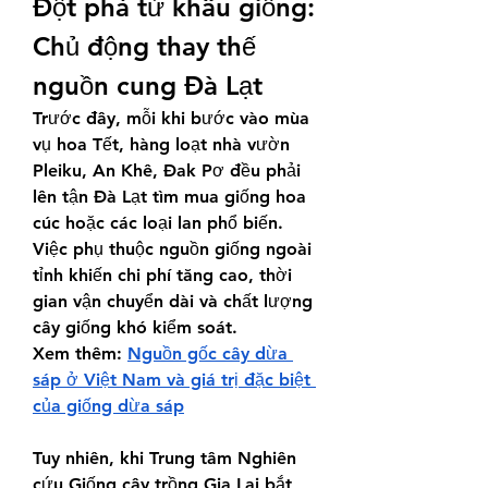
Đột phá từ khâu giống: 
Chủ động thay thế 
nguồn cung Đà Lạt
Trước đây, mỗi khi bước vào mùa 
vụ hoa Tết, hàng loạt nhà vườn 
Pleiku, An Khê, Đak Pơ đều phải 
lên tận Đà Lạt tìm mua giống hoa 
cúc hoặc các loại lan phổ biến. 
Việc phụ thuộc nguồn giống ngoài 
tỉnh khiến chi phí tăng cao, thời 
gian vận chuyển dài và chất lượng 
cây giống khó kiểm soát.
Xem thêm: 
Nguồn gốc cây dừa 
sáp ở Việt Nam và giá trị đặc biệt 
của giống dừa sáp
Tuy nhiên, khi Trung tâm Nghiên 
cứu Giống cây trồng Gia Lai bắt 