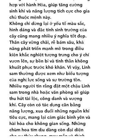
hợp với hành Hỏa, giúp tăng cường 
sinh khí và năng lượng tích cực cho gia 
chủ thuộc mệnh này.
Không chỉ dừng lại ở yếu tố màu sắc, 
hình dáng và đặc tính sinh trưởng của 
cây cũng mang nhiều ý nghĩa tốt đẹp. 
Thân cây vững chãi, rễ bám sâu, khả 
năng phát triển mạnh mẽ trong điều 
kiện khắc nghiệt tượng trưng cho ý chí 
vươn lên, sự bền bỉ và tinh thần không 
khuất phục trước khó khăn. Vì vậy, Linh 
sam thường được xem như biểu tượng 
của nghị lực sống và sự trường tồn.
Nhiều người tin rằng đặt một chậu Linh 
sam trong nhà hoặc văn phòng sẽ giúp 
thu hút tài lộc, công danh và vượng 
khí. Cây còn có tác dụng cân bằng 
năng lượng, xua đuổi những nguồn khí 
tiêu cực, mang lại cảm giác bình yên và 
hài hòa cho không gian sống. Những 
chùm hoa tím dịu dàng còn đại diện 
cho sự thủy chung, may mắn và thịnh 