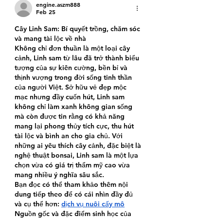
engine.aszm888
Feb 25
Cây Linh Sam: Bí quyết trồng, chăm sóc 
và mang tài lộc về nhà
Không chỉ đơn thuần là một loại cây 
cảnh, Linh sam từ lâu đã trở thành biểu 
tượng của sự kiên cường, bền bỉ và 
thịnh vượng trong đời sống tinh thần 
của người Việt. Sở hữu vẻ đẹp mộc 
mạc nhưng đầy cuốn hút, Linh sam 
không chỉ làm xanh không gian sống 
mà còn được tin rằng có khả năng 
mang lại phong thủy tích cực, thu hút 
tài lộc và bình an cho gia chủ. Với 
những ai yêu thích cây cảnh, đặc biệt là 
nghệ thuật bonsai, Linh sam là một lựa 
chọn vừa có giá trị thẩm mỹ cao vừa 
mang nhiều ý nghĩa sâu sắc.
Bạn đọc có thể tham khảo thêm nội 
dung tiếp theo để có cái nhìn đầy đủ 
và cụ thể hơn: 
dịch vụ nuôi cấy mô
Nguồn gốc và đặc điểm sinh học của 