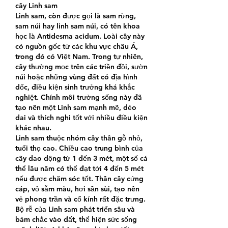
cây Linh sam
Linh sam, còn được gọi là sam rừng, 
sam núi hay linh sam núi, có tên khoa 
học là Antidesma acidum. Loài cây này 
có nguồn gốc từ các khu vực châu Á, 
trong đó có Việt Nam. Trong tự nhiên, 
cây thường mọc trên các triền đồi, sườn 
núi hoặc những vùng đất có địa hình 
dốc, điều kiện sinh trưởng khá khắc 
nghiệt. Chính môi trường sống này đã 
tạo nên một Linh sam mạnh mẽ, dẻo 
dai và thích nghi tốt với nhiều điều kiện 
khác nhau.
Linh sam thuộc nhóm cây thân gỗ nhỏ, 
tuổi thọ cao. Chiều cao trung bình của 
cây dao động từ 1 đến 3 mét, một số cá 
thể lâu năm có thể đạt tới 4 đến 5 mét 
nếu được chăm sóc tốt. Thân cây cứng 
cáp, vỏ sẫm màu, hơi sần sùi, tạo nên 
vẻ phong trần và cổ kính rất đặc trưng. 
Bộ rễ của Linh sam phát triển sâu và 
bám chắc vào đất, thể hiện sức sống 