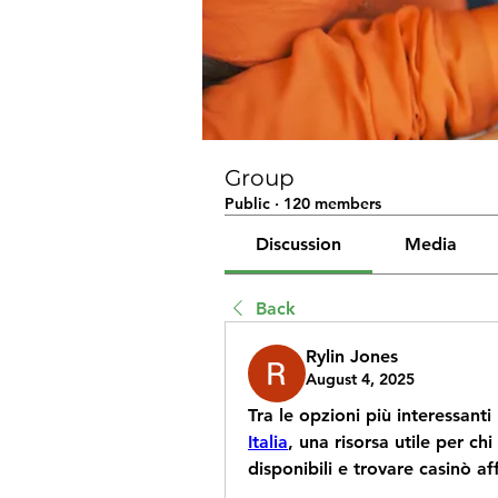
Group
Public
·
120 members
Discussion
Media
Back
Rylin Jones
August 4, 2025
Tra le opzioni più interessanti
Italia
, una risorsa utile per chi
disponibili e trovare casinò aff