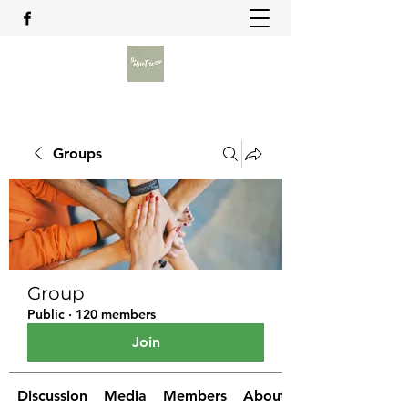
Groups
Group
Public
·
120 members
Join
Discussion
Media
Members
About