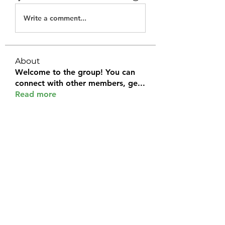
Write a comment...
About
Welcome to the group! You can
connect with other members, ge
...
Read more
Members
Halel Khan
Follow
2k46ntu4mh
Follow
2k46ntu4mh
jack owen
Follow
kemeye1092
Follow
kemeye1092
Galvan Thorne
Follow