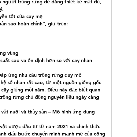
 người trồng rừng dễ dàng thiết kế mật độ, 
ý.
uyền tốt của cây mẹ
ản sao hoàn chỉnh”, giữ trọn:
ừng vùng
uất cao và ổn định hơn so với cây nhân 
 Đáp ứng nhu cầu trồng rừng quy mô
ệ số nhân rất cao, từ một nguồn giống gốc 
 cây giống mỗi năm. Điều này đặc biệt quan 
trồng rừng chủ động nguyên liệu ngày càng 
 vật nuôi và thủy sản – Mô hình ứng dụng 
vật được đầu tư từ năm 2021 và chính thức 
ánh dấu bước chuyển mình mạnh mẽ của công 