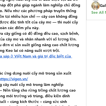
háp đột phá giúp ngành lâm nghiệp chủ động 
Gal
ao. Nếu như các phương pháp truyền thống 
See All
ồn tại nhiều hạn chế — cây con không đồng 
được đặc tính tốt của cây mẹ — thì nuôi cấy 
oàn các điểm yếu này.
a cây giống có độ đồng đều cao, sạch bệnh, 
của cây mẹ và nhân nhanh với số lượng lớn. 
u đơn vị sản xuất giống nâng cao chất lượng 
ng Keo lai có năng suất vượt trội.
 sáp ở Việt Nam và giá trị đặc biệt của 
c ứng dụng nuôi cấy mô trong sản xuất 
https://vigen.vn/
ng cây nuôi cấy mô trong lâm nghiệp
 – Nền tảng cho rừng trồng chất lượng cao
ng môi trường vô trùng, điều kiện dinh 
uổi – cùng kích thước – cùng sức sinh 