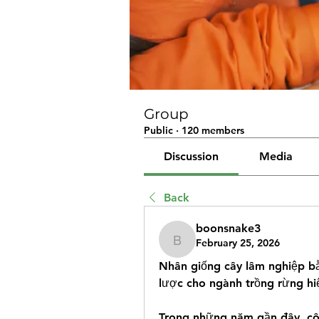
Group
Public
·
120 members
Discussion
Media
Back
boonsnake3
February 25, 2026
boonsnake3
Nhân giống cây lâm nghiệp bằ
lược cho ngành trồng rừng hi
Trong những năm gần đây, côn