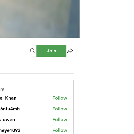
Join
rs
el Khan
Follow
46ntu4mh
Follow
u4mh
k owen
Follow
meye1092
Follow
1092