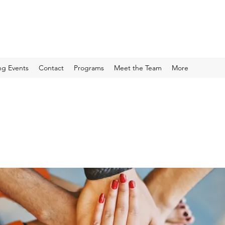
g Events
Contact
Programs
Meet the Team
More