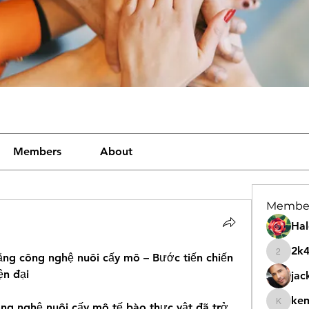
Members
About
Membe
Hal
2k
ng công nghệ nuôi cấy mô – Bước tiến chiến 
2k46nt
ện đại
jac
ke
g nghệ nuôi cấy mô tế bào thực vật đã trở 
kemeye