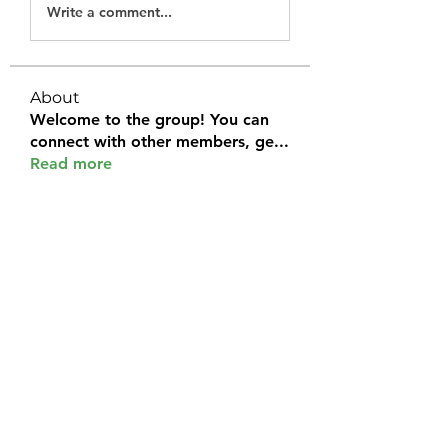
Write a comment...
About
Welcome to the group! You can
connect with other members, ge
...
Read more
Members
Halel Khan
Follow
2k46ntu4mh
Follow
2k46ntu4mh
jack owen
Follow
kemeye1092
Follow
kemeye1092
Galvan Thorne
Follow
See All Members (120)