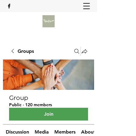
Groups
Group
Public
·
120 members
Join
Discussion
Media
Members
About