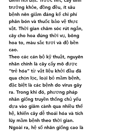
điểm nổi bật. Trước hết, cây sinh 
trưởng khỏe, đồng đều, ít sâu 
bệnh nên giảm đáng kể chi phí 
phân bón và thuốc bảo vệ thực 
vật. Thời gian chăm sóc rút ngắn, 
cây cho hoa đúng thời vụ, bông 
hoa to, màu sắc tươi và độ bền 
cao.
Theo các cán bộ kỹ thuật, nguyên 
nhân chính là cây cấy mô được 
“trẻ hóa” từ vật liệu khởi đầu đã 
qua chọn lọc, loại bỏ mầm bệnh, 
đặc biệt là các bệnh do virus gây 
ra. Trong khi đó, phương pháp 
nhân giống truyền thống chủ yếu 
dựa vào giâm cành qua nhiều thế 
hệ, khiến cây dễ thoái hóa và tích 
lũy mầm bệnh theo thời gian.
Ngoài ra, hệ số nhân giống cao là 