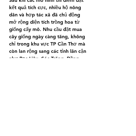
Sau khi các mô hình thí điểm đạt 
kết quả tích cực, nhiều hộ nông 
dân và hợp tác xã đã chủ động 
mở rộng diện tích trồng hoa từ 
giống cấy mô. Nhu cầu đặt mua 
cây giống ngày càng tăng, không 
chỉ trong khu vực TP Cần Thơ mà 
còn lan rộng sang các tỉnh lân cận 
như Bạc Liêu, Sóc Trăng, Đồng 
Tháp.
Các chuyên gia nhận định, tiềm 
năng phát triển của giống hoa cấy 
mô là rất lớn, nhất là trong bối 
cảnh thị trường ngày càng yêu 
cầu cao về chất lượng, tính đồng 
đều và an toàn sinh học. Bên cạnh 
hoa cúc và vạn thọ, nhiều loại hoa 
khác như cẩm chướng, hoa 
chuông, sống đời, các giống hoa 