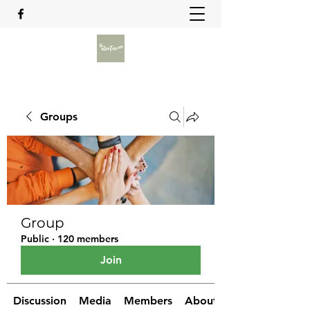
Groups
Group
Public
·
120 members
Join
Discussion
Media
Members
About