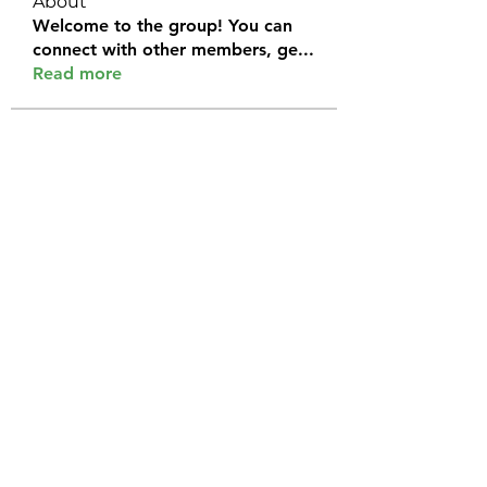
About
Welcome to the group! You can
connect with other members, ge
...
Read more
Members
Halel Khan
Follow
2k46ntu4mh
Follow
2k46ntu4mh
jack owen
Follow
kemeye1092
Follow
kemeye1092
Galvan Thorne
Follow
See All Members (120)