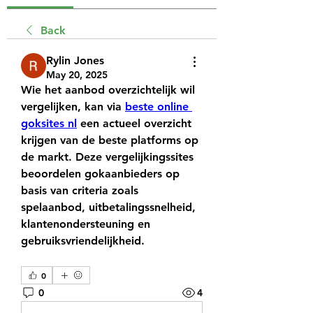
Back
Rylin Jones
May 20, 2025
Wie het aanbod overzichtelijk wil 
vergelijken, kan via 
beste online 
goksites nl
 een actueel overzicht 
krijgen van de beste platforms op 
de markt. Deze vergelijkingssites 
beoordelen gokaanbieders op 
basis van criteria zoals 
spelaanbod, uitbetalingssnelheid, 
klantenondersteuning en 
gebruiksvriendelijkheid.
0
0
4