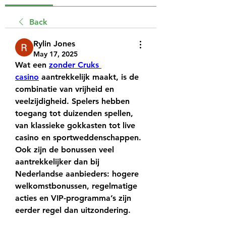
Back
Rylin Jones
May 17, 2025
Wat een 
zonder Cruks 
casino
 aantrekkelijk maakt, is de 
combinatie van vrijheid en 
veelzijdigheid. Spelers hebben 
toegang tot duizenden spellen, 
van klassieke gokkasten tot live 
casino en sportweddenschappen. 
Ook zijn de bonussen veel 
aantrekkelijker dan bij 
Nederlandse aanbieders: hogere 
welkomstbonussen, regelmatige 
acties en VIP-programma’s zijn 
eerder regel dan uitzondering.