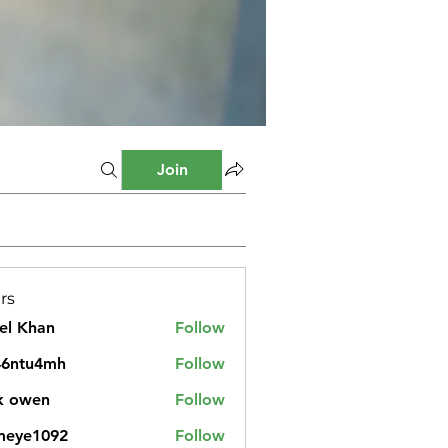
Join
rs
el Khan
Follow
46ntu4mh
Follow
u4mh
k owen
Follow
meye1092
Follow
1092