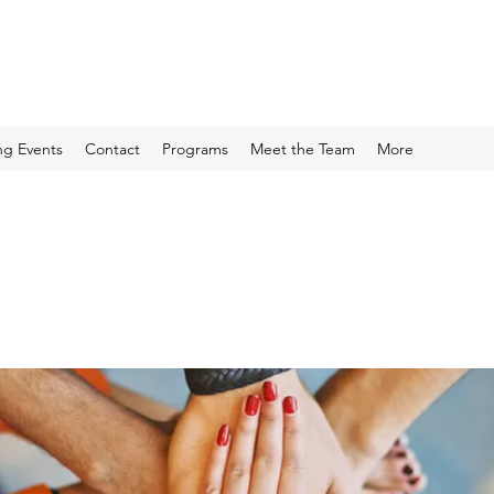
g Events
Contact
Programs
Meet the Team
More