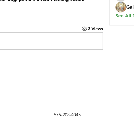
Gal
See All
3 Views
575-208-4045