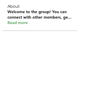
About
Welcome to the group! You can
connect with other members, ge
...
Read more
Members
Halel Khan
Follow
2k46ntu4mh
Follow
2k46ntu4mh
jack owen
Follow
kemeye1092
Follow
kemeye1092
Galvan Thorne
Follow
See All Members (120)