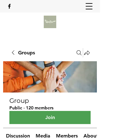
Groups
Group
Public
·
120 members
Join
Discussion
Media
Members
About