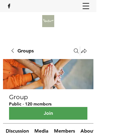
Groups
Group
Public
·
120 members
Join
Discussion
Media
Members
About