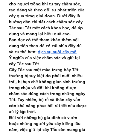
cho người trồng khi tự tay chăm sóc, 
tạo dáng và theo dõi sự phát triển của 
cây qua từng giai đoạn. Dưới đây là 
hướng dẫn chi tiết cách chăm sóc cây 
Tắc sau Tết một cách khoa học, dễ áp 
dụng và mang lại hiệu quả cao.
Bạn đọc có thể tham khảo thêm nội 
dung tiếp theo để có cái nhìn đầy đủ 
và cụ thể hơn: 
dịch vụ nuôi cấy mô
Ý nghĩa của việc chăm sóc và giữ lại 
cây Tắc sau Tết
Cây Tắc sau một mùa trưng bày Tết 
thường bị suy kiệt do phải nuôi nhiều 
trái, bị hạn chế không gian sinh trưởng 
trong chậu và đôi khi không được 
chăm sóc đúng cách trong những ngày 
Tết. Tuy nhiên, bộ rễ và thân cây vẫn 
còn khả năng phục hồi rất tốt nếu được 
xử lý kịp thời.
Đối với những hộ gia đình có vườn 
hoặc những người yêu cây kiểng lâu 
năm, việc giữ lại cây Tắc còn mang giá 