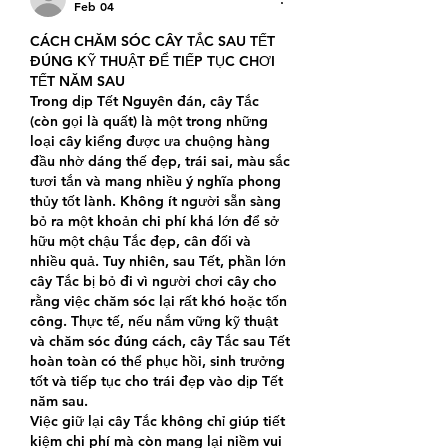
Feb 04
CÁCH CHĂM SÓC CÂY TẮC SAU TẾT 
ĐÚNG KỸ THUẬT ĐỂ TIẾP TỤC CHƠI 
TẾT NĂM SAU
Trong dịp Tết Nguyên đán, cây Tắc 
(còn gọi là quất) là một trong những 
loại cây kiểng được ưa chuộng hàng 
đầu nhờ dáng thế đẹp, trái sai, màu sắc 
tươi tắn và mang nhiều ý nghĩa phong 
thủy tốt lành. Không ít người sẵn sàng 
bỏ ra một khoản chi phí khá lớn để sở 
hữu một chậu Tắc đẹp, cân đối và 
nhiều quả. Tuy nhiên, sau Tết, phần lớn 
cây Tắc bị bỏ đi vì người chơi cây cho 
rằng việc chăm sóc lại rất khó hoặc tốn 
công. Thực tế, nếu nắm vững kỹ thuật 
và chăm sóc đúng cách, cây Tắc sau Tết 
hoàn toàn có thể phục hồi, sinh trưởng 
tốt và tiếp tục cho trái đẹp vào dịp Tết 
năm sau.
Việc giữ lại cây Tắc không chỉ giúp tiết 
kiệm chi phí mà còn mang lại niềm vui 