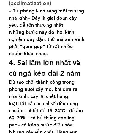
(acclimatization)
– Từ phòng lạnh sang môi trường 
nhà kính– Đây là giai đoạn cây 
yếu, dễ tổn thương nhất
Những bước này đòi hỏi kinh 
nghiệm dày dặn, thứ mà anh Vĩnh 
phải “gom góp” từ rất nhiều 
nguồn khác nhau.
4. Sai lầm lớn nhất và 
cú ngã kéo dài 2 năm
Dù tạo chồi thành công trong 
phòng nuôi cấy mô, khi đưa ra 
nhà kính, cây lại chết hàng 
loạt.Tất cả các chỉ số đều đúng 
chuẩn:– nhiệt độ 15–24°C– độ ẩm 
60–70%– có hệ thống cooling 
pad– có kênh nước điều hòa
Nhưng cây vẫn chết. Hàng vạn 