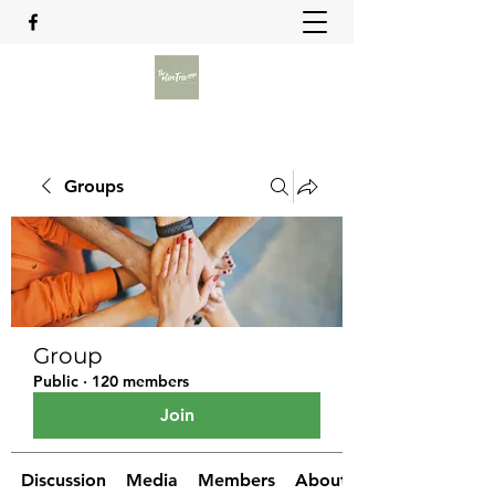
Groups
Group
Public
·
120 members
Join
Discussion
Media
Members
About