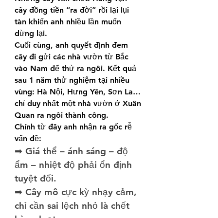
cây đồng tiền “ra đời” rồi lại lụi 
tàn khiến anh nhiều lần muốn 
dừng lại.
Cuối cùng, anh quyết định đem 
cây đi gửi các nhà vườn từ Bắc 
vào Nam để thử ra ngôi. Kết quả 
sau 1 năm thử nghiệm tại nhiều 
vùng: Hà Nội, Hưng Yên, Sơn La… 
chỉ duy nhất một nhà vườn ở Xuân 
Quan ra ngôi thành công.
Chính từ đây anh nhận ra gốc rễ 
vấn đề:
➡ Giá thể – ánh sáng – độ 
ẩm – nhiệt độ phải ổn định 
tuyệt đối.
➡ Cây mô cực kỳ nhạy cảm, 
chỉ cần sai lệch nhỏ là chết 