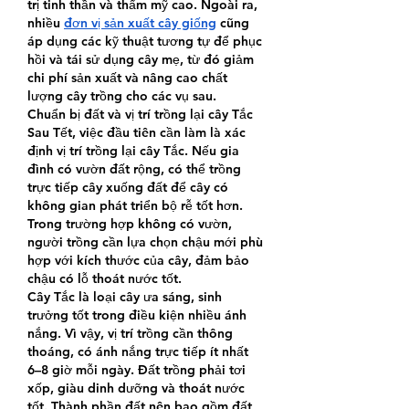
trị tinh thần và thẩm mỹ cao. Ngoài ra, 
nhiều 
đơn vị sản xuất cây giống
 cũng 
áp dụng các kỹ thuật tương tự để phục 
hồi và tái sử dụng cây mẹ, từ đó giảm 
chi phí sản xuất và nâng cao chất 
lượng cây trồng cho các vụ sau.
Chuẩn bị đất và vị trí trồng lại cây Tắc
Sau Tết, việc đầu tiên cần làm là xác 
định vị trí trồng lại cây Tắc. Nếu gia 
đình có vườn đất rộng, có thể trồng 
trực tiếp cây xuống đất để cây có 
không gian phát triển bộ rễ tốt hơn. 
Trong trường hợp không có vườn, 
người trồng cần lựa chọn chậu mới phù 
hợp với kích thước của cây, đảm bảo 
chậu có lỗ thoát nước tốt.
Cây Tắc là loại cây ưa sáng, sinh 
trưởng tốt trong điều kiện nhiều ánh 
nắng. Vì vậy, vị trí trồng cần thông 
thoáng, có ánh nắng trực tiếp ít nhất 
6–8 giờ mỗi ngày. Đất trồng phải tơi 
xốp, giàu dinh dưỡng và thoát nước 
tốt. Thành phần đất nên bao gồm đất 